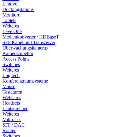
Lenovo
Dockingstations
Monitore
Tablets
Weiteres
LevelOne
Medienkonverter / HDBaseT
SFP Kabel und Transceiver
Überwachungskameras
Kamerazubehör
Access Points
Switches
Weiteres
Logitech
Konferenzraumsysteme
Mäuse
Tastaturen
Webcams
Headsets
Lautsprecher
Weiteres
MikroTik
SFP / DAC
Router
Switches