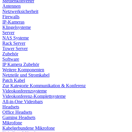
Medienkonverter
Antennen
Netzwerksicherheit
Firewalls
IP-Kameras
Klingelsysteme
Server
NAS Systeme
Rack Server
Tower Server
Zubehör
Software
IP Kamera Zubehör
Weitere Komponenten
Netzteile und Stromkabel
Patch Kabel
Zur Kategorie Kommunikation & Konferenz
Videokonferenzsysteme
Videokonferenz-Komplettsysteme
All-in-One Videobars
Headsets
Office Headsets
Gaming Headsets
Mikrofone
Kabelgebundene Mikrofone