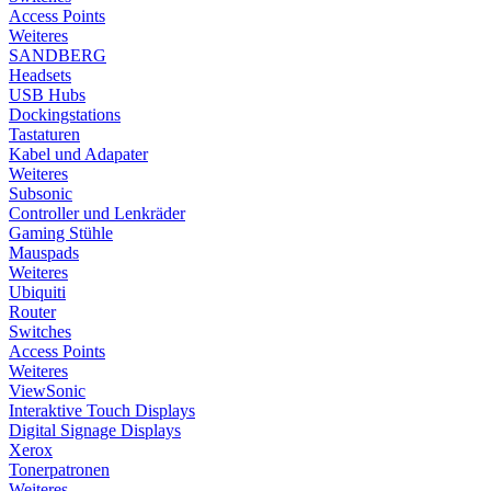
Access Points
Weiteres
SANDBERG
Headsets
USB Hubs
Dockingstations
Tastaturen
Kabel und Adapater
Weiteres
Subsonic
Controller und Lenkräder
Gaming Stühle
Mauspads
Weiteres
Ubiquiti
Router
Switches
Access Points
Weiteres
ViewSonic
Interaktive Touch Displays
Digital Signage Displays
Xerox
Tonerpatronen
Weiteres