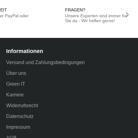
EIT
FRAG
per PayPal oder
Unsere Experten sind immer 
ungskauf
Sie da - Wir helfen ger
Informationen
Versand und Zahlungsbedingungen
Über uns
Green IT
Karriere
Widerrufsrecht
Datenschutz
Impressum
AGB