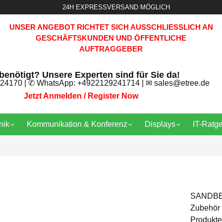
24H EXPRESSVERSAND MÖGLICH
UNSER ANGEBOT RICHTET SICH AUSSCHLIESSLICH AN G
ESCHÄFTSKUNDEN UND ÖFFENTLICHE A
UFTRAGGEBER
 benötigt? Unsere Experten sind für Sie da!
24170
| ✆ WhatsApp:
+4922129241714
| ✉
sales@etree.de
Jetzt Anmelden / Register Now
nik
Kommunikation & Konferenz
Displays
IT-Ratg
SANDBERG
Zubehör 
Produkte