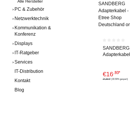
Alle Hersteller
PC & Zubehör
Netzwerktechnik
Kommunikation &
Konferenz
Displays
Durchschnitt
SANDBERG
IT-Ratgeber
Adapterkabel
pin USB-C (M
Services
DisplayPort 
IT-Distribution
€
16
.93*
24,38 €*
(30.56% gespart)
Kontakt
Blog