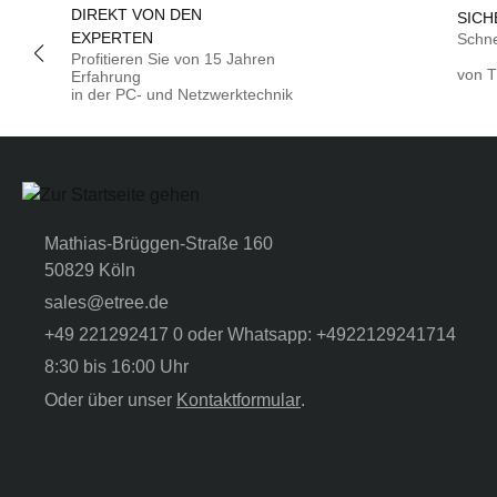
DIREKT VON DEN
SICH
EXPERTEN
Schne
Profitieren Sie von 15 Jahren
von T
Erfahrung
in der PC- und Netzwerktechnik
Mathias-Brüggen-Straße 160
50829 Köln
sales@etree.de
+49 221292417 0 oder Whatsapp: +4922129241714
8:30 bis 16:00 Uhr
Oder über unser
Kontaktformular
.