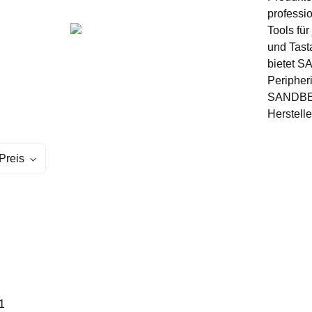
professi
Tools fü
und Tast
bietet S
Peripher
SANDBERG
Herstelle
Preis