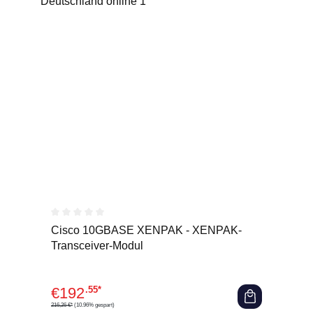
Durchschnittliche Bewertung von 0 von 5 Sternen
Cisco 10GBASE XENPAK - XENPAK-
Transceiver-Modul
€
192
.55*
216,26 €*
(10.96% gespart)