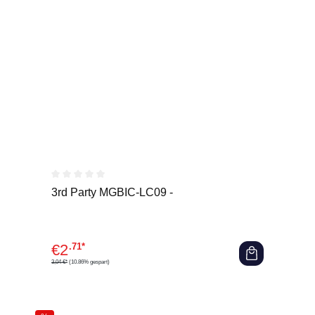
Durchschnittliche Bewertung von 0 von 5 Sternen
3rd Party MGBIC-LC09 -
€
2
.71*
3,04 €*
(10.86% gespart)