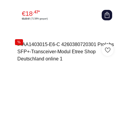
€
18
.47*
65,00 €*
(71.58% gespart)
%