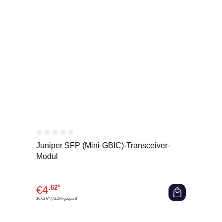
Durchschnittliche Bewertung von 0 von 5 Sternen
Juniper SFP (Mini-GBIC)-Transceiver-
Modul
€
4
.62*
16,62 €*
(72.2% gespart)