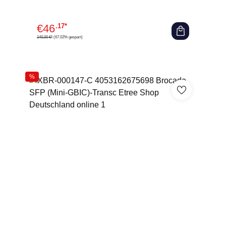
€
46
.17*
140,00 €*
(67.02% gespart)
%