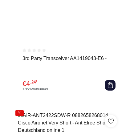
Durchschnittliche Bewertung von 0 von 5 Sternen
3rd Party Transceiver AA1419043-E6 -
€
4
.24*
4,76 €*
(10.92% gespart)
%