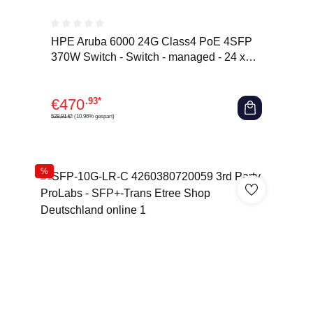
Durchschnittliche Bewertung von 0 von 5 Sternen
HPE Aruba 6000 24G Class4 PoE 4SFP
370W Switch - Switch - managed - 24 x
10/100/1000 (PoE+)
€
470
.93*
528,91 €*
(10.96% gespart)
%