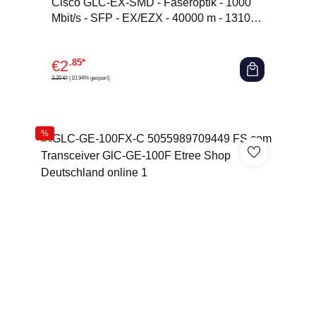
Durchschnittliche Bewertung von 0 von 5 Sternen
Cisco GLC-EX-SMD - Faseroptik - 1000
Mbit/s - SFP - EX/EZX - 40000 m - 1310
nm
€
2
.85*
3,20 €*
(10.94% gespart)
%