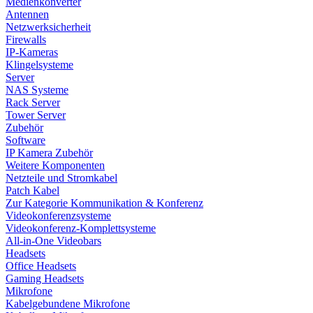
Medienkonverter
Antennen
Netzwerksicherheit
Firewalls
IP-Kameras
Klingelsysteme
Server
NAS Systeme
Rack Server
Tower Server
Zubehör
Software
IP Kamera Zubehör
Weitere Komponenten
Netzteile und Stromkabel
Patch Kabel
Zur Kategorie Kommunikation & Konferenz
Videokonferenzsysteme
Videokonferenz-Komplettsysteme
All-in-One Videobars
Headsets
Office Headsets
Gaming Headsets
Mikrofone
Kabelgebundene Mikrofone