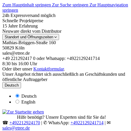
Zum Hauptinhalt springen
Zur Suche springen
Zur Hauptnavigation
springen
24h Expressversand möglich
Schnelle Projektpreise
15 Jahre Erfahrung
Neuware direkt vom Distributor
Standort und Öffnungszeiten
Mathias-Brüggen-Straße 160
50829 Köln
sales@etree.de
+49 221292417 0 oder Whatsapp: +4922129241714
8:30 bis 16:00 Uhr
Oder über unser
Kontaktformular
.
Unser Angebot richtet sich ausschließlich an Geschäftskunden und
öffentliche Auftraggeber
Deutsch
Deutsch
English
Hilfe benötigt? Unsere Experten sind für Sie da!
☎
+492212924170
| ✆ WhatsApp:
+4922129241714
| ✉
sales@etree.de