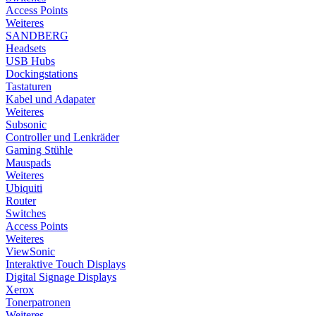
Access Points
Weiteres
SANDBERG
Headsets
USB Hubs
Dockingstations
Tastaturen
Kabel und Adapater
Weiteres
Subsonic
Controller und Lenkräder
Gaming Stühle
Mauspads
Weiteres
Ubiquiti
Router
Switches
Access Points
Weiteres
ViewSonic
Interaktive Touch Displays
Digital Signage Displays
Xerox
Tonerpatronen
Weiteres