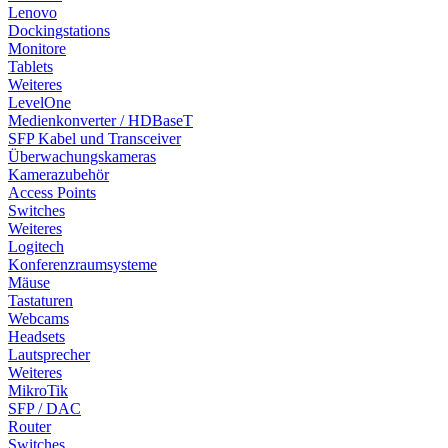
Lenovo
Dockingstations
Monitore
Tablets
Weiteres
LevelOne
Medienkonverter / HDBaseT
SFP Kabel und Transceiver
Überwachungskameras
Kamerazubehör
Access Points
Switches
Weiteres
Logitech
Konferenzraumsysteme
Mäuse
Tastaturen
Webcams
Headsets
Lautsprecher
Weiteres
MikroTik
SFP / DAC
Router
Switches