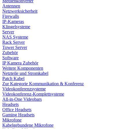
Medienkonverter
Antennen
Netzwerksicherheit
Firewalls
IP-Kameras
Klingelsysteme
Server
NAS Systeme
Rack Server
Tower Server
Zubehör
Software
IP Kamera Zubehör
Weitere Komponenten
Netzteile und Stromkabel
Patch Kabel
Zur Kategorie Kommunikation & Konferenz
Videokonferenzsysteme
Videokonferenz-Komplettsysteme
All-in-One Videobars
Headsets
Office Headsets
Gaming Headsets
Mikrofone
Kabelgebundene Mikrofone