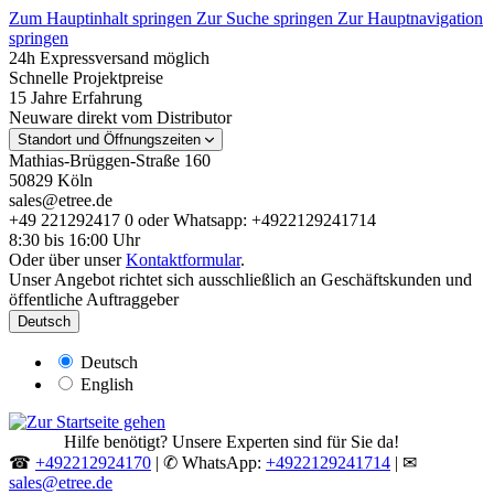
Zum Hauptinhalt springen
Zur Suche springen
Zur Hauptnavigation
springen
24h Expressversand möglich
Schnelle Projektpreise
15 Jahre Erfahrung
Neuware direkt vom Distributor
Standort und Öffnungszeiten
Mathias-Brüggen-Straße 160
50829 Köln
sales@etree.de
+49 221292417 0 oder Whatsapp: +4922129241714
8:30 bis 16:00 Uhr
Oder über unser
Kontaktformular
.
Unser Angebot richtet sich ausschließlich an Geschäftskunden und
öffentliche Auftraggeber
Deutsch
Deutsch
English
Hilfe benötigt? Unsere Experten sind für Sie da!
☎
+492212924170
| ✆ WhatsApp:
+4922129241714
| ✉
sales@etree.de