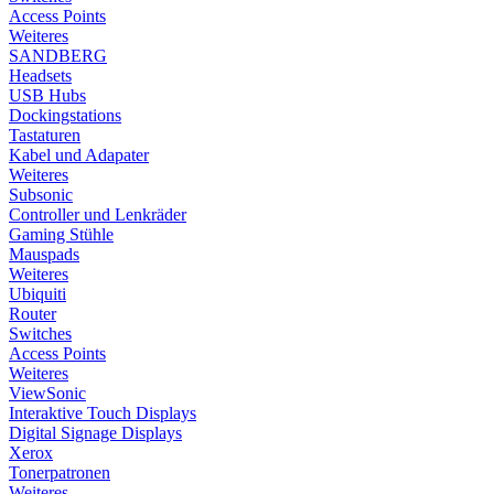
Access Points
Weiteres
SANDBERG
Headsets
USB Hubs
Dockingstations
Tastaturen
Kabel und Adapater
Weiteres
Subsonic
Controller und Lenkräder
Gaming Stühle
Mauspads
Weiteres
Ubiquiti
Router
Switches
Access Points
Weiteres
ViewSonic
Interaktive Touch Displays
Digital Signage Displays
Xerox
Tonerpatronen
Weiteres