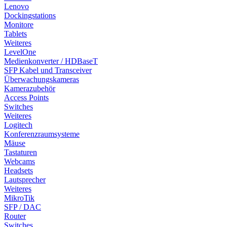
Lenovo
Dockingstations
Monitore
Tablets
Weiteres
LevelOne
Medienkonverter / HDBaseT
SFP Kabel und Transceiver
Überwachungskameras
Kamerazubehör
Access Points
Switches
Weiteres
Logitech
Konferenzraumsysteme
Mäuse
Tastaturen
Webcams
Headsets
Lautsprecher
Weiteres
MikroTik
SFP / DAC
Router
Switches