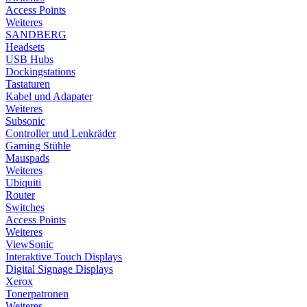
Access Points
Weiteres
SANDBERG
Headsets
USB Hubs
Dockingstations
Tastaturen
Kabel und Adapater
Weiteres
Subsonic
Controller und Lenkräder
Gaming Stühle
Mauspads
Weiteres
Ubiquiti
Router
Switches
Access Points
Weiteres
ViewSonic
Interaktive Touch Displays
Digital Signage Displays
Xerox
Tonerpatronen
Weiteres