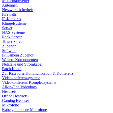
Medienkonverter
Antennen
Netzwerksicherheit
Firewalls
IP-Kameras
Klingelsysteme
Server
NAS Systeme
Rack Server
Tower Server
Zubehör
Software
IP Kamera Zubehör
Weitere Komponenten
Netzteile und Stromkabel
Patch Kabel
Zur Kategorie Kommunikation & Konferenz
Videokonferenzsysteme
Videokonferenz-Komplettsysteme
All-in-One Videobars
Headsets
Office Headsets
Gaming Headsets
Mikrofone
Kabelgebundene Mikrofone