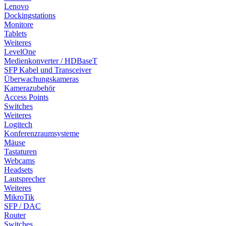
Lenovo
Dockingstations
Monitore
Tablets
Weiteres
LevelOne
Medienkonverter / HDBaseT
SFP Kabel und Transceiver
Überwachungskameras
Kamerazubehör
Access Points
Switches
Weiteres
Logitech
Konferenzraumsysteme
Mäuse
Tastaturen
Webcams
Headsets
Lautsprecher
Weiteres
MikroTik
SFP / DAC
Router
Switches