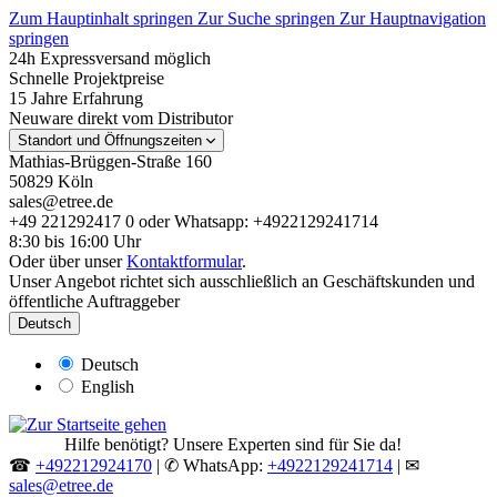
Zum Hauptinhalt springen
Zur Suche springen
Zur Hauptnavigation
springen
24h Expressversand möglich
Schnelle Projektpreise
15 Jahre Erfahrung
Neuware direkt vom Distributor
Standort und Öffnungszeiten
Mathias-Brüggen-Straße 160
50829 Köln
sales@etree.de
+49 221292417 0 oder Whatsapp: +4922129241714
8:30 bis 16:00 Uhr
Oder über unser
Kontaktformular
.
Unser Angebot richtet sich ausschließlich an Geschäftskunden und
öffentliche Auftraggeber
Deutsch
Deutsch
English
Hilfe benötigt? Unsere Experten sind für Sie da!
☎
+492212924170
| ✆ WhatsApp:
+4922129241714
| ✉
sales@etree.de