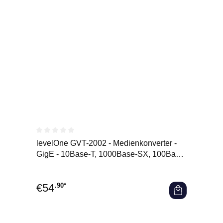
Durchschnittliche Bewertung von 0 von 5 Sternen
levelOne GVT-2002 - Medienkonverter -
GigE - 10Base-T, 1000Base-SX, 100Base-
TX, 1000Base-T
€
54
.90*