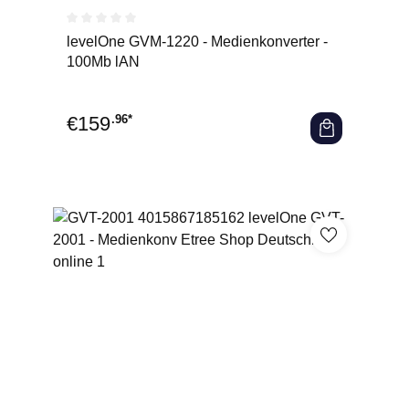
Durchschnittliche Bewertung von 0 von 5 Sternen
levelOne GVM-1220 - Medienkonverter -
100Mb lAN
€
159
.96*