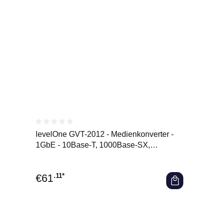
Durchschnittliche Bewertung von 0 von 5 Sternen
levelOne GVT-2012 - Medienkonverter -
1GbE - 10Base-T, 1000Base-SX,
100Base-TX, 1000Base-T - RJ-45 /
€
61
.11*