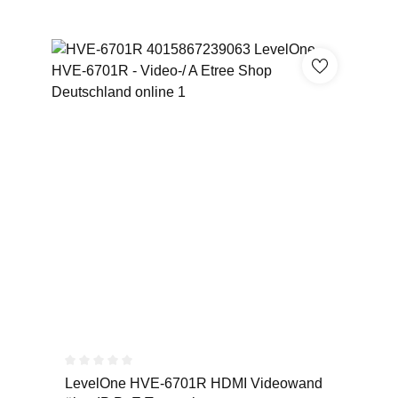
Durchschnittliche Bewertung von 0 von 5 Sternen
LevelOne HVE-6701R HDMI Videowand