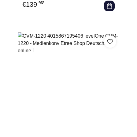
€
139
.96*