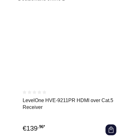
Durchschnittliche Bewertung von 0 von 5 Sternen
LevelOne HVE-9211PR HDMI over Cat.5
Receiver
€
139
.96*