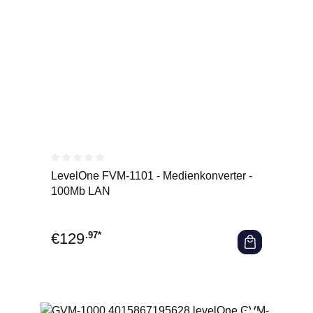
Durchschnittliche Bewertung von 0 von 5 Sternen
LevelOne FVM-1101 - Medienkonverter -
100Mb LAN
€
129
.97*