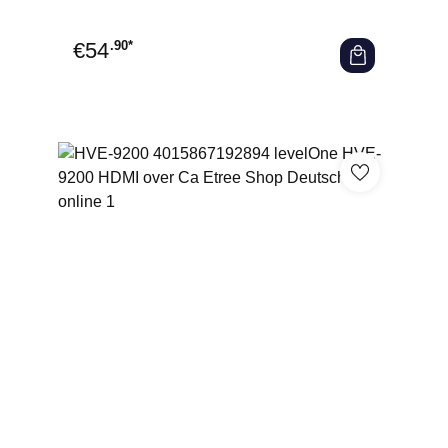
20km - 1000 Mbit/s - 1000Base-l
€
54
.90*