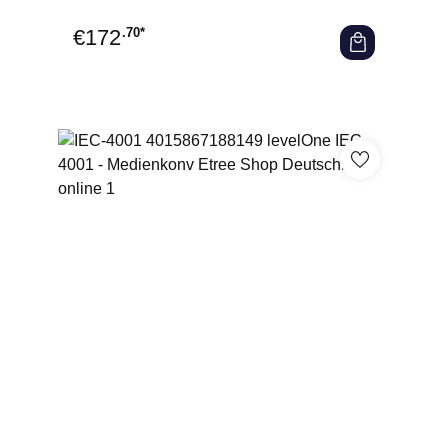
€
172
.70*