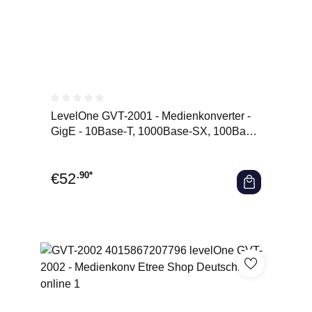
Durchschnittliche Bewertung von 0 von 5 Sternen
LevelOne GVT-2001 - Medienkonverter -
GigE - 10Base-T, 1000Base-SX, 100Base-
TX, 1000Base-T
€
52
.90*