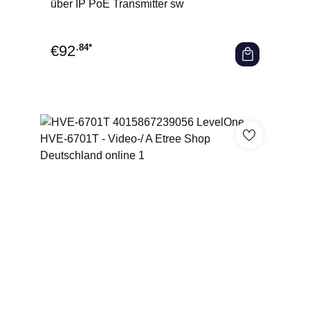
über IP PoE Transmitter sw
€
92
.84*