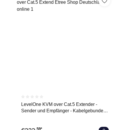
Durchschnittliche Bewertung von 0 von 5 Sternen
LevelOne KVM over Cat.5 Extender -
Sender und Empfänger - Kabelgebunden -
100 m - Cat5 - Cat5e - 192
.59*