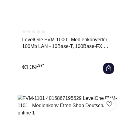
Durchschnittliche Bewertung von 0 von 5 Sternen
LevelOne FVM-1000 - Medienkonverter -
100Mb LAN - 10Base-T, 100Base-FX,
100Base-TX - RJ-45 / SFP (mi
€
109
.97*