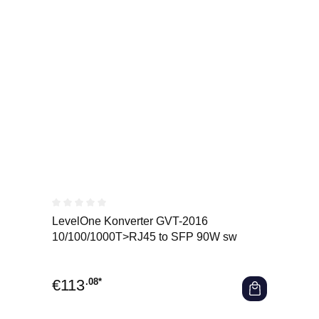
Durchschnittliche Bewertung von 0 von 5 Sternen
LevelOne Konverter GVT-2016
10/100/1000T>RJ45 to SFP 90W sw
€
113
.08*