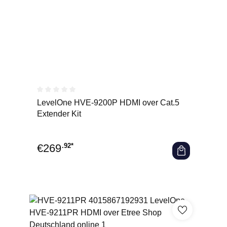
Durchschnittliche Bewertung von 0 von 5 Sternen
LevelOne HVE-9200P HDMI over Cat.5
Extender Kit
€
269
.92*