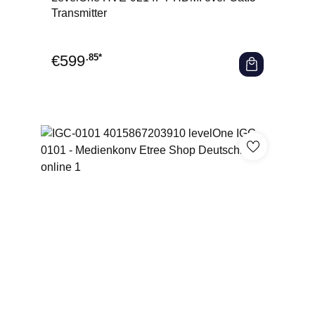
Transmitter
€
599
.85*