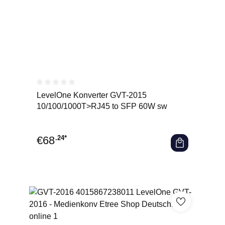
Durchschnittliche Bewertung von 0 von 5 Sternen
LevelOne Konverter GVT-2015
10/100/1000T>RJ45 to SFP 60W sw
€
68
.24*