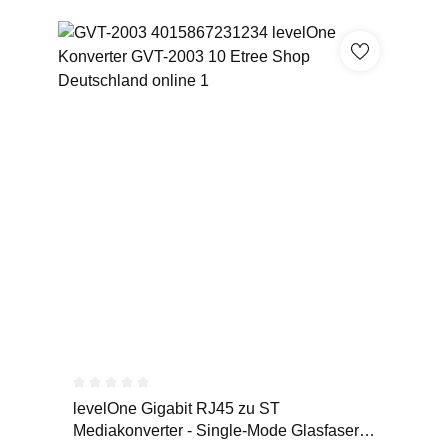
Durchschnittliche Bewertung von 0 von 5 Sternen
levelOne Gigabit RJ45 zu ST
Mediakonverter - Single-Mode Glasfaser -