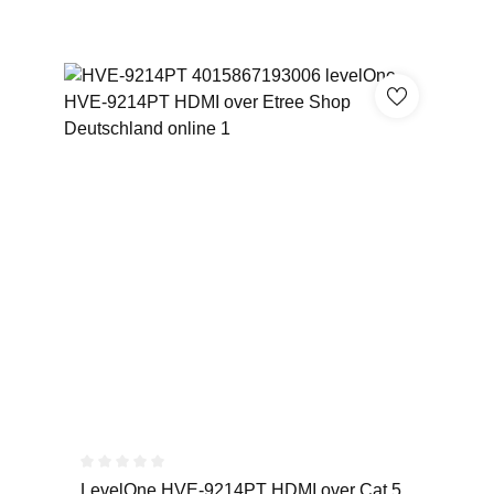
Durchschnittliche Bewertung von 0 von 5 Sternen
LevelOne HVE-9214PT HDMI over Cat.5