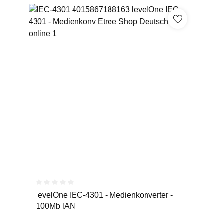
Durchschnittliche Bewertung von 0 von 5 Sternen
levelOne IEC-4301 - Medienkonverter -
100Mb lAN