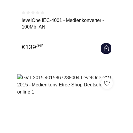
Durchschnittliche Bewertung von 0 von 5 Sternen
levelOne IEC-4001 - Medienkonverter -
100Mb lAN
€
139
.96*