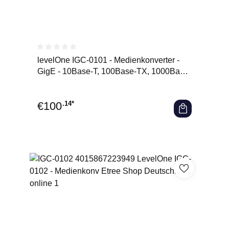
Durchschnittliche Bewertung von 0 von 5 Sternen
levelOne IGC-0101 - Medienkonverter -
GigE - 10Base-T, 100Base-TX, 1000Base-
T, 1000Base-X - RJ-45 /
€
100
.14*