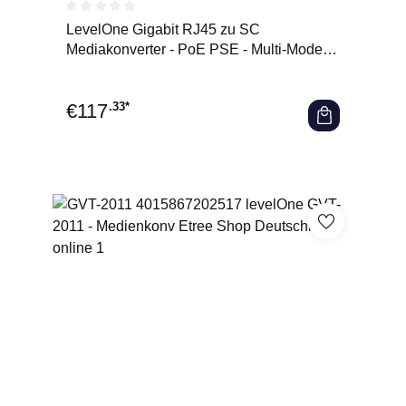
Durchschnittliche Bewertung von 0 von 5 Sternen
LevelOne Gigabit RJ45 zu SC
Mediakonverter - PoE PSE - Multi-Mode
Glasfaser - 0.5km - 1000 Mbit/s -
€
117
.33*