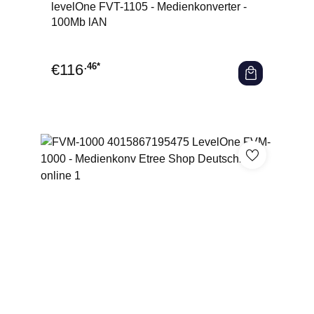
Durchschnittliche Bewertung von 0 von 5 Sternen
levelOne FVT-1105 - Medienkonverter -
100Mb lAN
€
116
.46*