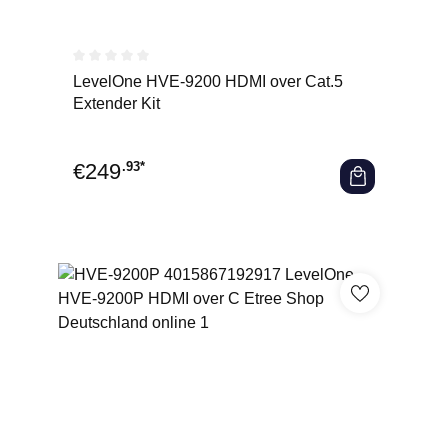
Durchschnittliche Bewertung von 0 von 5 Sternen
LevelOne HVE-9200 HDMI over Cat.5
Extender Kit
€
249
.93*