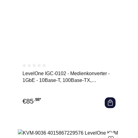
Durchschnittliche Bewertung von 0 von 5 Sternen
LevelOne IGC-0102 - Medienkonverter -
1GbE - 10Base-T, 100Base-TX,
1000Base-T, 1000Base-X - RJ-45 /
€
85
.98*