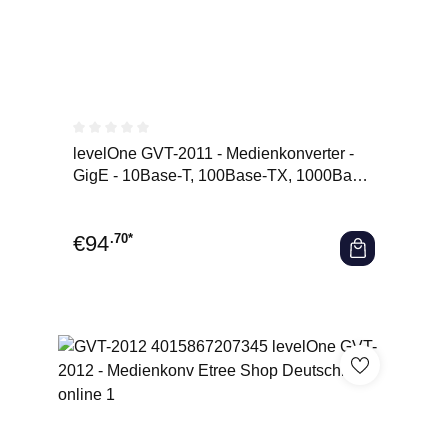
Durchschnittliche Bewertung von 0 von 5 Sternen
levelOne GVT-2011 - Medienkonverter -
GigE - 10Base-T, 100Base-TX, 1000Base-
T, 1000Base-X - RJ-45 /
€
94
.70*