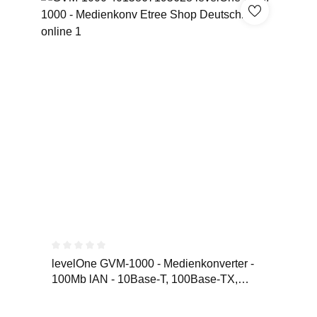
Durchschnittliche Bewertung von 0 von 5 Sternen
levelOne GVM-1000 - Medienkonverter -
100Mb lAN - 10Base-T, 100Base-TX,
1000Base-T, 1000Base-X - RJ-